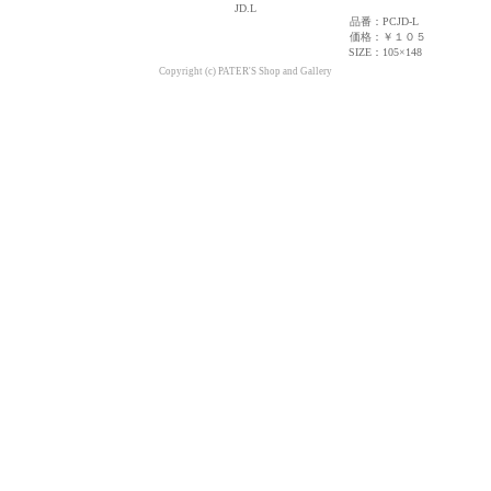
JD.L
品番：
PCJD-L
価格：
￥１０５
SIZE：
105×148
Copyright (c) PATER'S Shop and Gallery