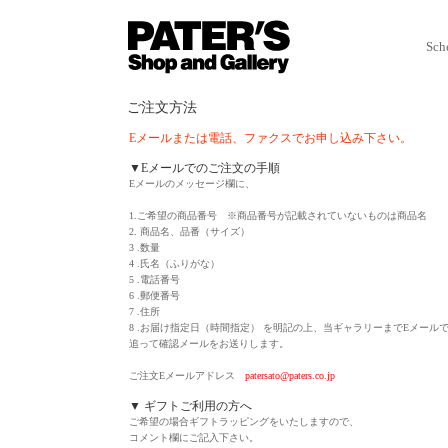
Sch
ご注文方法
Eメールまたは電話、ファクスでお申し込み下さい。
▼Eメールでのご注文の手順
Eメールのメッセージ欄に、
1.ご希望の商品番号 ※商品番号が記載されていないものは商品名
2. 商品名、品番（サイズ）
3 .数量
4 .氏名（ふりがな）
5 .電話番号
6 .郵便番号
7 .住所
8 .お届け指定日（時間指定） を明記の上、当ギャラリーまでEメール
追って確認メールをお送りします。
ご注文Eメールアドレス
patersato@paters.co.jp
▼ ギフトご利用の方へ
ご希望の場合ギフトラッピングをいたしますので、
コメント欄にご記入下さい。