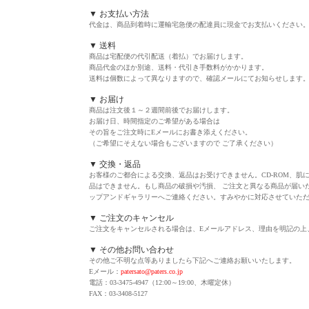
▼ お支払い方法
代金は、商品到着時に運輸宅急便の配達員に現金でお支払いください
▼ 送料
商品は宅配便の代引配送（着払）でお届けします。
商品代金のほか別途、送料・代引き手数料がかかります。
送料は個数によって異なりますので、確認メールにてお知らせします
▼ お届け
商品は注文後１～２週間前後でお届けします。
お届け日、時間指定のご希望がある場合は
その旨をご注文時にEメールにお書き添えください
。
（ご希望にそえない場合もございますので ご了承ください）
▼ 交換・返品
お客様のご都合による交換、返品はお受けできません。CD-ROM、肌
品はできません。もし商品の破損や汚損、 ご注文と異なる商品が届い
ップアンドギャラリーへご連絡ください。すみやかに対応させていた
▼ ご注文のキャンセル
ご注文をキャンセルされる場合は、Eメールアドレス、理由を明記の上
▼ その他お問い合わせ
その他ご不明な点等ありましたら下記へご連絡お願いいたします。
Eメール：
patersato@paters.co.jp
電話：03-3475-4947（12:00～19:00、木曜定休）
FAX：03-3408-5127