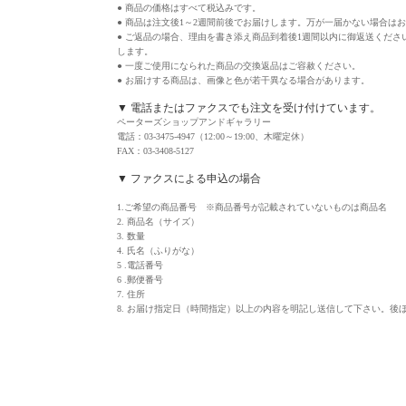
● 商品の価格はすべて税込みです。
● 商品は注文後1～2週間前後でお届けします。万が一届かない場合は
● ご返品の場合、理由を書き添え商品到着後1週間以内に御返送くだ
します。
● 一度ご使用になられた商品の交換返品はご容赦ください。
● お届けする商品は、画像と色が若干異なる場合があります。
▼ 電話またはファクスでも注文を受け付けています。
ペーターズショップアンドギャラリー
電話：03-3475-4947（12:00～19:00、木曜定休）
FAX：03-3408-5127
▼ ファクスによる申込の場合
1.ご希望の商品番号 ※商品番号が記載されていないものは商品名
2. 商品名（サイズ）
3. 数量
4. 氏名（ふりがな）
5 .電話番号
6 .郵便番号
7. 住所
8. お届け指定日（時間指定）以上の内容を明記し送信して下さい。後